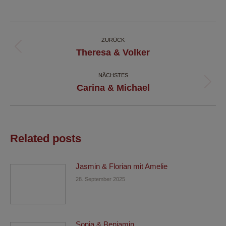
on
on
on
on
Facebook
X
Pinterest
LinkedIn
Kommentarnavigation
ZURÜCK
Vorheriger
Theresa & Volker
Beitrag:
NÄCHSTES
Nächster
Carina & Michael
Beitrag:
Related posts
Jasmin & Florian mit Amelie
28. September 2025
Sonja & Benjamin