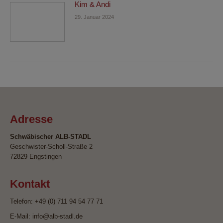
Kim & Andi
29. Januar 2024
Adresse
Schwäbischer ALB-STADL
Geschwister-Scholl-Straße 2
72829 Engstingen
Kontakt
Telefon: +49 (0) 711 94 54 77 71
E-Mail: info@alb-stadl.de