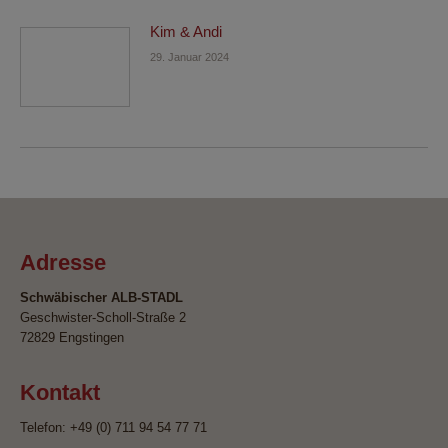
Kim & Andi
29. Januar 2024
Adresse
Schwäbischer ALB-STADL
Geschwister-Scholl-Straße 2
72829 Engstingen
Kontakt
Telefon: +49 (0) 711 94 54 77 71