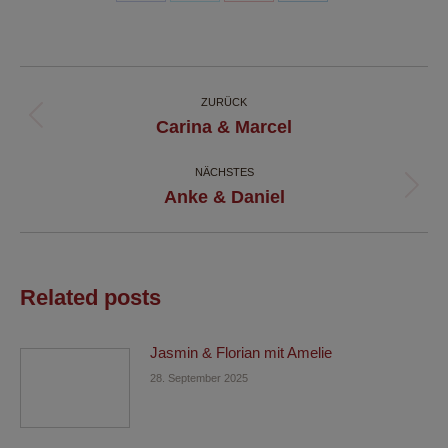
Share
Share
Share
Share
on
on
on
on
Facebook
X
Pinterest
LinkedIn
Kommentarnavigation
ZURÜCK
Vorheriger
Carina & Marcel
Beitrag:
NÄCHSTES
Nächster
Anke & Daniel
Beitrag:
Related posts
Jasmin & Florian mit Amelie
28. September 2025