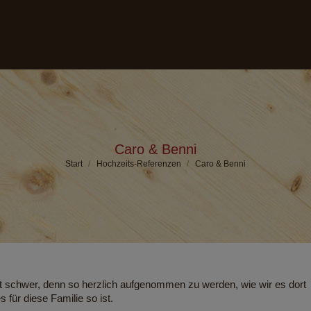
me
Alb-Stadl
Leistungen
Termine
Referenzen
Partn
Caro & Benni
Sie befinden sich hier:
Start
Hochzeits-Referenzen
Caro & Benni
llt schwer, denn so herzlich aufgenommen zu werden, wie wir es dort
s für diese Familie so ist.