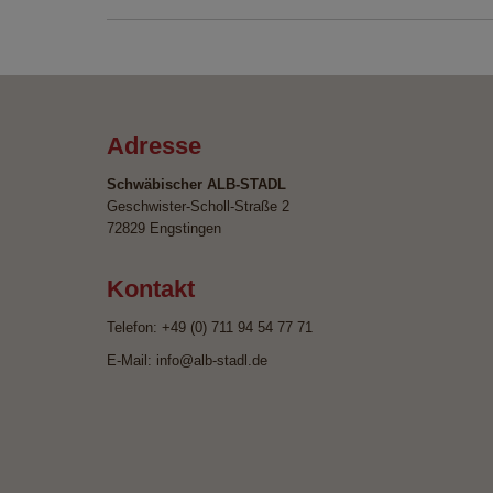
Adresse
Schwäbischer ALB-STADL
Geschwister-Scholl-Straße 2
72829 Engstingen
Kontakt
Telefon: +49 (0) 711 94 54 77 71
E-Mail: info@alb-stadl.de