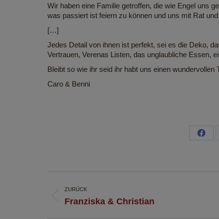
Wir haben eine Familie getroffen, die wie Engel uns g
was passiert ist feiern zu können und uns mit Rat und
[…]
Jedes Detail von ihnen ist perfekt, sei es die Deko, 
Vertrauen, Verenas Listen, das unglaubliche Essen, ei
Bleibt so wie ihr seid ihr habt uns einen wundervollen
Caro & Benni
Shar
on
Face
Kommentarnavigation
ZURÜCK
Vorheriger
Franziska & Christian
Beitrag: