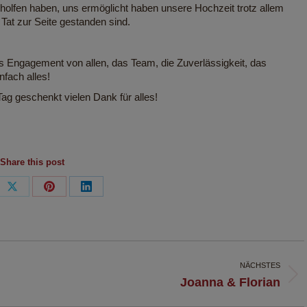
eholfen haben, uns ermöglicht haben unsere Hochzeit trotz allem
 Tat zur Seite gestanden sind.
das Engagement von allen, das Team, die Zuverlässigkeit, das
nfach alles!
 Tag geschenkt vielen Dank für alles!
Share this post
e
Share
Share
Share
on
on
on
book
X
Pinterest
LinkedIn
NÄCHSTES
Nächster
Joanna & Florian
Beitrag: