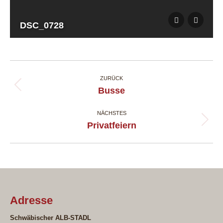
DSC_0728
Album-
Navigation
ZURÜCK
Vorheriges
Busse
Album:
NÄCHSTES
Nächstes
Privatfeiern
Album:
Adresse
Schwäbischer ALB-STADL